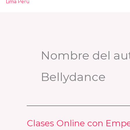
Nombre del aut
Bellydance
Clases Online con Empe
Clases
Online