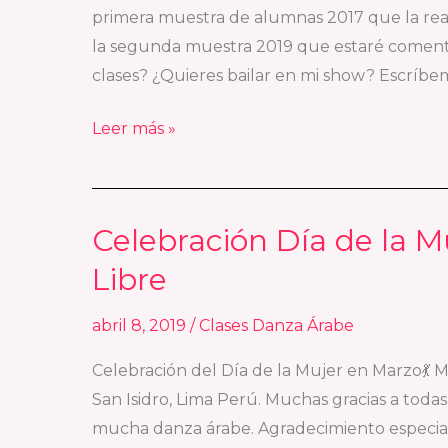
primera muestra de alumnas 2017 que la rea
la segunda muestra 2019 que estaré coment
clases? ¿Quieres bailar en mi show? Escríb
Leer más »
Celebración Día de la M
Celebración
Día
Libre
de
la
abril 8, 2019
/
Clases Danza Árabe
Mujer
Celebración del Día de la Mujer en Marzo💃 
–
San Isidro, Lima Perú. Muchas gracias a todas
Clase
mucha danza árabe. Agradecimiento especial
Danza