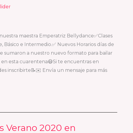
lider
 nuestra maestra Emperatriz Bellydance✅Clases
e, Básico e Intermedio.✅ Nuevos Horarios días de
e sumaron a nuestro nuevo formato para bailar
a en esta cuarentena😷Si te encuentras en
es inscribirte📝✉️ Envía un mensaje para más
s Verano 2020 en