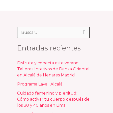
B
u
Entradas recientes
s
c
Disfruta y conecta este verano:
a
Talleres Intesivos de Danza Oriental
r
en Alcalá de Henares Madrid
p
Programa Layali Alcalá
o
Cuidado femenino y plenitud:
r
Cómo activar tu cuerpo después de
los 30 y 40 años en Lima
: