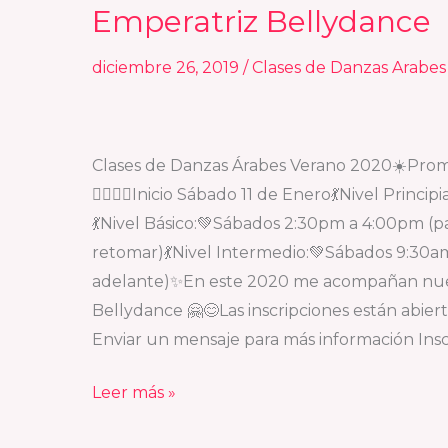
de
Emperatriz Bellydance
Danzas
Árabes
diciembre 26, 2019
/
Clases de Danzas Arabe
Verano
2020
en
Clases de Danzas Árabes Verano 2020☀️Promo
Emperatriz
🙆🏻‍♀️✨Inicio Sábado 11 de Enero💃Nivel Princ
Bellydance
💃Nivel Básico:💚Sábados 2:30pm a 4:00pm (p
retomar)💃Nivel Intermedio:💚Sábados 9:30am a
adelante)✨En este 2020 me acompañan nueva
Bellydance 🤗😊Las inscripciones están abier
Enviar un mensaje para más información Ins
Leer más »