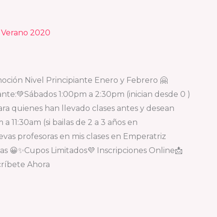
s Verano 2020
ción Nivel Principiante Enero y Febrero 🤗
ipiante:💚Sábados 1:00pm a 2:30pm (inician desde 0 )
ara quienes han llevado clases antes y desean
 11:30am (si bailas de 2 a 3 años en
s profesoras en mis clases en Emperatriz
tas 😀✨Cupos Limitados💜 Inscripciones Online📩
críbete Ahora