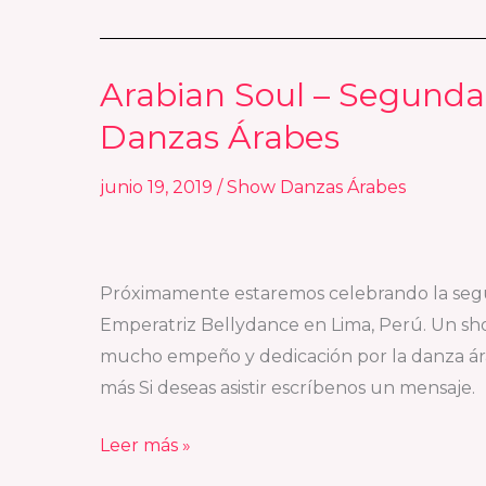
Arabian Soul – Segund
Arabian
Soul
Danzas Árabes
–
Segunda
junio 19, 2019
/
Show Danzas Árabes
Muestra
de
Alumnas
Próximamente estaremos celebrando la seg
de
Emperatriz Bellydance en Lima, Perú. Un s
Danzas
mucho empeño y dedicación por la danza ára
Árabes
más Si deseas asistir escríbenos un mensaje.
Leer más »