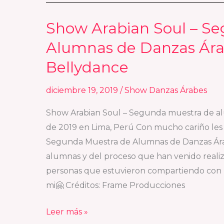
Show Arabian Soul – S
Show
Arabian
Alumnas de Danzas Ára
Soul
Bellydance
–
Segunda
diciembre 19, 2019
/
Show Danzas Árabes
Muestra
de
Show Arabian Soul – Segunda muestra de alu
Alumnas
de 2019 en Lima, Perú Con mucho cariño les 
de
Segunda Muestra de Alumnas de Danzas Ára
Danzas
alumnas y del proceso que han venido realiza
Árabes
personas que estuvieron compartiendo con no
de
mi🤗 Créditos: Frame Producciones
Emperatriz
Leer más »
Bellydance