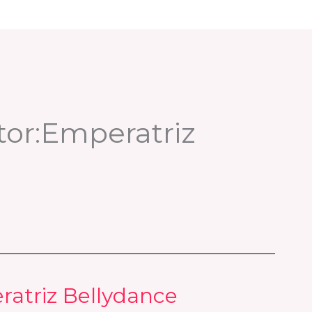
or:Emperatriz
ratriz Bellydance