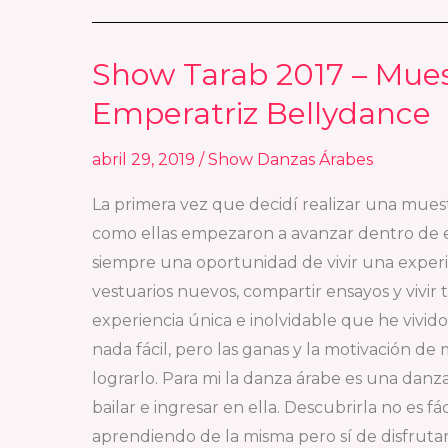
Show Tarab 2017 – Mues
Show
Tarab
Emperatriz Bellydance
2017
–
abril 29, 2019
/
Show Danzas Árabes
Muestra
La primera vez que decidí realizar una mues
de
como ellas empezaron a avanzar dentro de e
Danzas
siempre una oportunidad de vivir una experi
Árabes
vestuarios nuevos, compartir ensayos y vivi
de
experiencia única e inolvidable que he vivid
Emperatriz
nada fácil, pero las ganas y la motivación de
Bellydance
lograrlo. Para mi la danza árabe es una dan
bailar e ingresar en ella. Descubrirla no es 
aprendiendo de la misma pero sí de disfruta