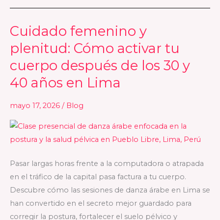
Cuidado femenino y
Cuidado
femenino
plenitud: Cómo activar tu
y
cuerpo después de los 30 y
plenitud:
40 años en Lima
Cómo
activar
mayo 17, 2026
/
Blog
tu
cuerpo
después
de
los
Pasar largas horas frente a la computadora o atrapada
30
en el tráfico de la capital pasa factura a tu cuerpo.
y
Descubre cómo las sesiones de danza árabe en Lima se
40
han convertido en el secreto mejor guardado para
años
corregir la postura, fortalecer el suelo pélvico y