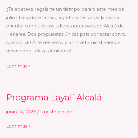
en
¿Te apetece regalarte un tiempo para ti este mes de
Alcalá
julio? Descubre la magia y el bienestar de la danza
de
oriental con nuestros talleres intensivos en Alcalá de
Henares
Henares. Dos propuestas únicas para conectar con tu
Madrid
cuerpo: «El Arte del Velo» y un nivel «Inicial Básico»
desde cero. ¡Plazas limitadas!
Leer más »
Programa Layali Alcalá
Programa
Layali
junio 14, 2026
/
Uncategorized
Alcalá
Leer más »