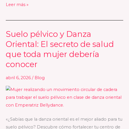
Leer más »
Suelo pélvico y Danza
Suelo
pélvico
Oriental: El secreto de salud
y
que toda mujer debería
Danza
conocer
Oriental:
El
abril 6, 2026
/
Blog
secreto
de
salud
que
toda
mujer
«¿Sabías que la danza oriental es el mejor aliado para tu
debería
suelo pélvico? Descubre cómo fortalecer tu centro de