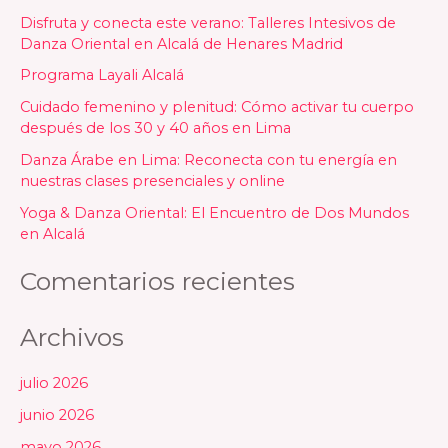
c
Disfruta y conecta este verano: Talleres Intesivos de
a
Danza Oriental en Alcalá de Henares Madrid
r
Programa Layali Alcalá
p
Cuidado femenino y plenitud: Cómo activar tu cuerpo
o
después de los 30 y 40 años en Lima
r
Danza Árabe en Lima: Reconecta con tu energía en
nuestras clases presenciales y online
:
Yoga & Danza Oriental: El Encuentro de Dos Mundos
en Alcalá
Comentarios recientes
Archivos
julio 2026
junio 2026
mayo 2026