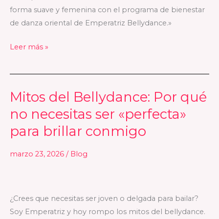
conocer
forma suave y femenina con el programa de bienestar
de danza oriental de Emperatriz Bellydance.»
Leer más »
Mitos del Bellydance: Por qué
Mitos
del
no necesitas ser «perfecta»
Bellydance:
para brillar conmigo
Por
qué
marzo 23, 2026
/
Blog
no
necesitas
ser
¿Crees que necesitas ser joven o delgada para bailar?
«perfecta»
Soy Emperatriz y hoy rompo los mitos del bellydance.
para