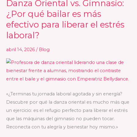
Danza Oriental vs. Gimnasio:
Danza
Oriental
¿Por qué bailar es más
vs.
efectivo para liberar el estrés
Gimnasio:
laboral?
¿Por
qué
abril 14, 2026
/
Blog
bailar
es
más
efectivo
para
liberar
«¿Terminas tu jornada laboral agotada y sin energía?
el
Descubre por qué la danza oriental es mucho más que
estrés
un ejercicio: es el refugio perfecto para liberar el estrés
laboral?
que las máquinas del gimnasio no pueden tocar.
Reconecta con tu alegría y bienestar hoy mismo.»