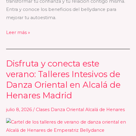
transformar tu confianza y tu relación contigo misma.
relación
Entra y conoce los beneficios del bellydance para
contigo
mejorar tu autoestima.
misma
Leer más »
Disfruta y conecta este
Disfruta
y
verano: Talleres Intesivos de
conecta
Danza Oriental en Alcalá de
este
Henares Madrid
verano:
Talleres
julio 8, 2026
/
Clases Danza Oriental Alcalá de Henares
Intesivos
de
Danza
Oriental