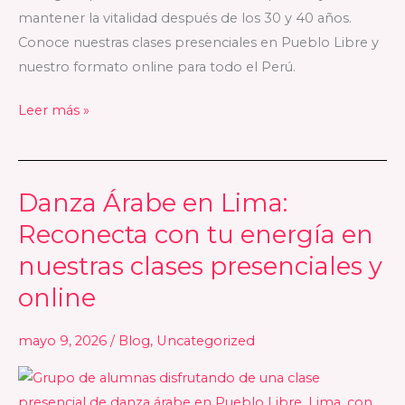
en
mantener la vitalidad después de los 30 y 40 años.
Lima
Conoce nuestras clases presenciales en Pueblo Libre y
nuestro formato online para todo el Perú.
Leer más »
Danza Árabe en Lima:
Danza
Árabe
Reconecta con tu energía en
en
nuestras clases presenciales y
Lima:
online
Reconecta
con
mayo 9, 2026
/
Blog
,
Uncategorized
tu
energía
en