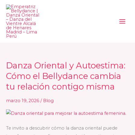
Ir
al
contenido
Danza Oriental y Autoestima:
Danza
Oriental
Cómo el Bellydance cambia
y
tu relación contigo misma
Autoestima:
Cómo
marzo 19, 2026
/
Blog
el
Bellydance
cambia
Te invito a descubrir cómo la danza oriental puede
tu