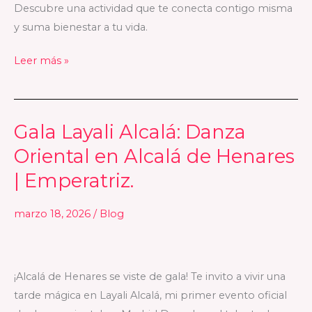
Descubre una actividad que te conecta contigo misma
brillar
y suma bienestar a tu vida.
conmigo
Leer más »
Gala Layali Alcalá: Danza
Gala
Layali
Oriental en Alcalá de Henares
Alcalá:
| Emperatriz.
Danza
Oriental
marzo 18, 2026
/
Blog
en
Alcalá
de
¡Alcalá de Henares se viste de gala! Te invito a vivir una
Henares
tarde mágica en Layali Alcalá, mi primer evento oficial
|