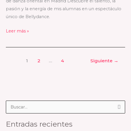
de danza oriental en Madrid Descubre el talento, la
Emperatriz.
pasión y la energía de mis alumnas en un espectáculo
único de Bellydance.
Leer más »
1
2
…
4
Siguiente
→
B
u
Entradas recientes
s