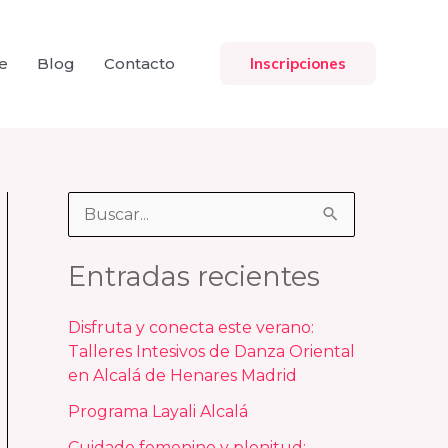
e
Blog
Contacto
Inscripciones
B
u
Entradas recientes
s
c
Disfruta y conecta este verano:
a
Talleres Intesivos de Danza Oriental
en Alcalá de Henares Madrid
r
p
Programa Layali Alcalá
o
Cuidado femenino y plenitud: