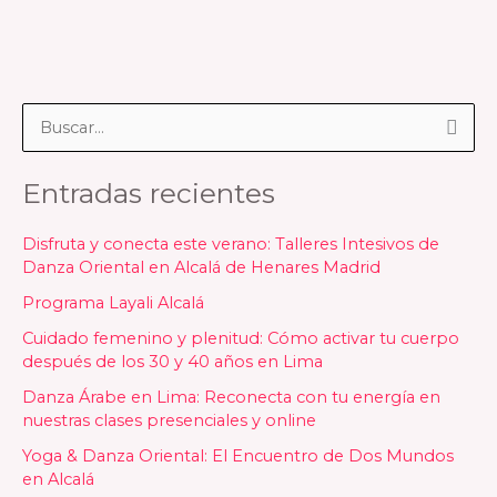
B
u
Entradas recientes
s
c
Disfruta y conecta este verano: Talleres Intesivos de
a
Danza Oriental en Alcalá de Henares Madrid
r
Programa Layali Alcalá
p
Cuidado femenino y plenitud: Cómo activar tu cuerpo
o
después de los 30 y 40 años en Lima
r
Danza Árabe en Lima: Reconecta con tu energía en
nuestras clases presenciales y online
:
Yoga & Danza Oriental: El Encuentro de Dos Mundos
en Alcalá