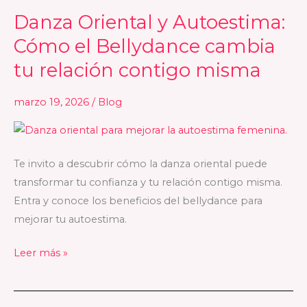
Danza Oriental y Autoestima:
Danza
Oriental
Cómo el Bellydance cambia
y
tu relación contigo misma
Autoestima:
Cómo
marzo 19, 2026
/
Blog
el
Bellydance
cambia
Te invito a descubrir cómo la danza oriental puede
tu
transformar tu confianza y tu relación contigo misma.
relación
Entra y conoce los beneficios del bellydance para
contigo
mejorar tu autoestima.
misma
Leer más »