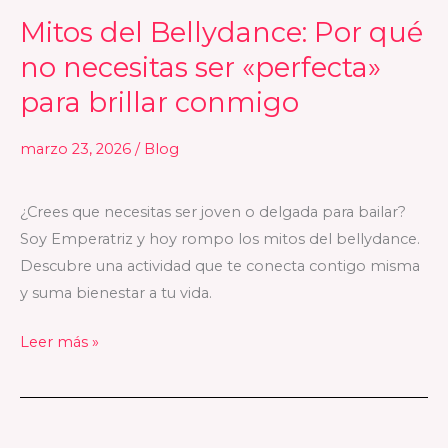
Mitos del Bellydance: Por qué
Mitos
del
no necesitas ser «perfecta»
Bellydance:
para brillar conmigo
Por
qué
marzo 23, 2026
/
Blog
no
necesitas
¿Crees que necesitas ser joven o delgada para bailar?
ser
Soy Emperatriz y hoy rompo los mitos del bellydance.
«perfecta»
Descubre una actividad que te conecta contigo misma
para
y suma bienestar a tu vida.
brillar
conmigo
Leer más »