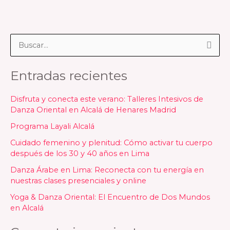
B
u
Entradas recientes
s
c
Disfruta y conecta este verano: Talleres Intesivos de
a
Danza Oriental en Alcalá de Henares Madrid
r
Programa Layali Alcalá
p
Cuidado femenino y plenitud: Cómo activar tu cuerpo
o
después de los 30 y 40 años en Lima
r
Danza Árabe en Lima: Reconecta con tu energía en
nuestras clases presenciales y online
:
Yoga & Danza Oriental: El Encuentro de Dos Mundos
en Alcalá