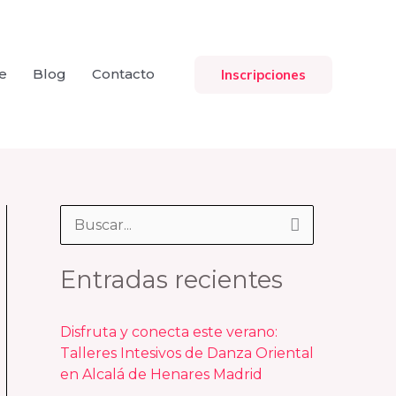
e
Blog
Contacto
Inscripciones
B
u
Entradas recientes
s
c
Disfruta y conecta este verano:
a
Talleres Intesivos de Danza Oriental
r
en Alcalá de Henares Madrid