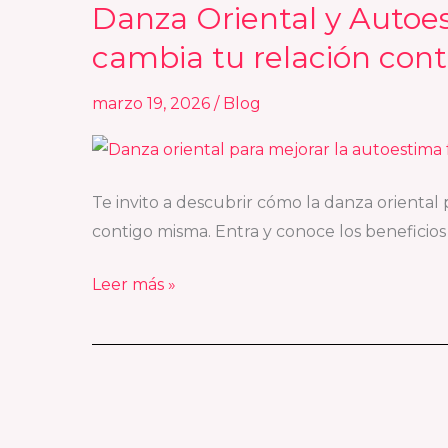
Danza Oriental y Autoe
Danza
Oriental
cambia tu relación con
y
Autoestima:
marzo 19, 2026
/
Blog
Cómo
el
Bellydance
Te invito a descubrir cómo la danza oriental
cambia
contigo misma. Entra y conoce los beneficios
tu
relación
Leer más »
contigo
misma