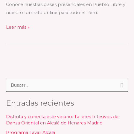
Lima
Conoce nuestras clases presenciales en Pueblo Libre y
nuestro formato online para todo el Perú.
Leer más »
B
u
Entradas recientes
s
c
Disfruta y conecta este verano: Talleres Intesivos de
a
Danza Oriental en Alcalá de Henares Madrid
r
Programa Layali Alcalá