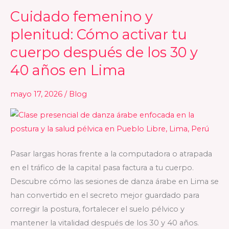
Cuidado femenino y
Cuidado
femenino
plenitud: Cómo activar tu
y
cuerpo después de los 30 y
plenitud:
40 años en Lima
Cómo
activar
mayo 17, 2026
/
Blog
tu
cuerpo
después
de
los
Pasar largas horas frente a la computadora o atrapada
30
en el tráfico de la capital pasa factura a tu cuerpo.
y
Descubre cómo las sesiones de danza árabe en Lima se
40
han convertido en el secreto mejor guardado para
años
corregir la postura, fortalecer el suelo pélvico y
en
mantener la vitalidad después de los 30 y 40 años.