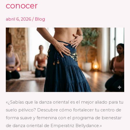
conocer
Oriental:
El
abril 6, 2026
/
Blog
secreto
de
salud
que
toda
mujer
debería
conocer
«¿Sabías que la danza oriental es el mejor aliado para tu
suelo pélvico? Descubre cómo fortalecer tu centro de
forma suave y femenina con el programa de bienestar
de danza oriental de Emperatriz Bellydance.»