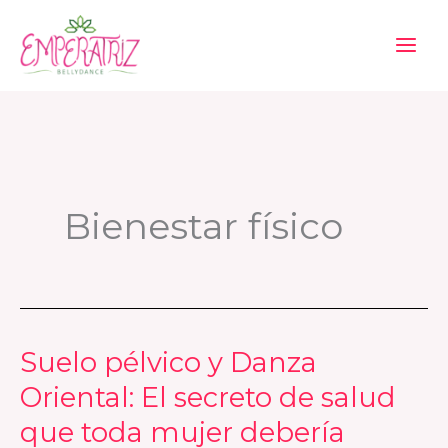
Ir
al
contenido
Bienestar físico
Suelo pélvico y Danza
Suelo
pélvico
Oriental: El secreto de salud
y
que toda mujer debería
Danza