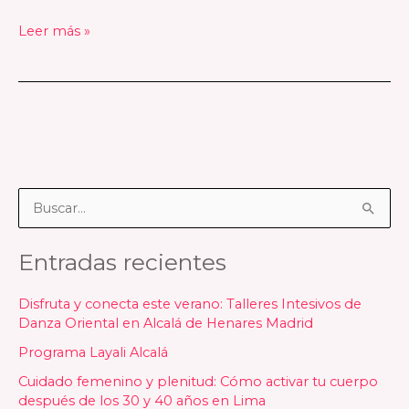
Leer más »
B
u
Entradas recientes
s
c
Disfruta y conecta este verano: Talleres Intesivos de
a
Danza Oriental en Alcalá de Henares Madrid
r
Programa Layali Alcalá
p
Cuidado femenino y plenitud: Cómo activar tu cuerpo
o
después de los 30 y 40 años en Lima