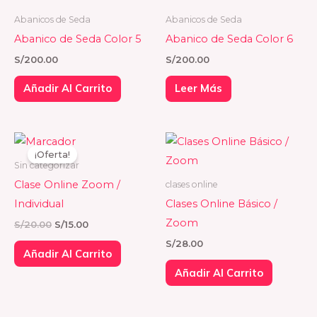
Abanicos de Seda
Abanicos de Seda
Abanico de Seda Color 5
Abanico de Seda Color 6
S/
200.00
S/
200.00
Añadir Al Carrito
Leer Más
El
El
precio
precio
¡Oferta!
original
actual
Sin categorizar
era:
es:
Clase Online Zoom /
clases online
S/20.00.
S/15.00.
Individual
Clases Online Básico /
Zoom
S/
20.00
S/
15.00
S/
28.00
Añadir Al Carrito
Añadir Al Carrito