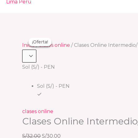
Clases
El
El
El
El
¡Oferta!
¡Oferta!
¡Oferta!
Online
precio
precio
precio
precio
Inicio
/
clases online
/ Clases Online Intermedio
Intermedio/
original
original
actual
actual
Zoom
era:
era:
es:
es:
Sol (S/) - PEN
cantidad
S/32.00.
S/25.00.
S/30.00.
S/20.00.
Sol (S/) - PEN
clases online
Clases Online Intermedi
S/
32.00
S/
30.00